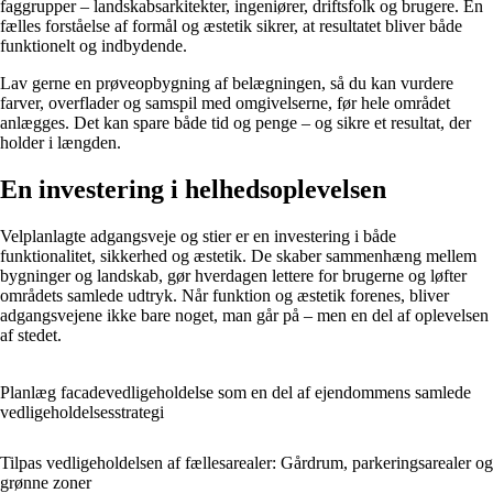
faggrupper – landskabsarkitekter, ingeniører, driftsfolk og brugere. En
fælles forståelse af formål og æstetik sikrer, at resultatet bliver både
funktionelt og indbydende.
Lav gerne en prøveopbygning af belægningen, så du kan vurdere
farver, overflader og samspil med omgivelserne, før hele området
anlægges. Det kan spare både tid og penge – og sikre et resultat, der
holder i længden.
En investering i helhedsoplevelsen
Velplanlagte adgangsveje og stier er en investering i både
funktionalitet, sikkerhed og æstetik. De skaber sammenhæng mellem
bygninger og landskab, gør hverdagen lettere for brugerne og løfter
områdets samlede udtryk. Når funktion og æstetik forenes, bliver
adgangsvejene ikke bare noget, man går på – men en del af oplevelsen
af stedet.
Planlæg facadevedligeholdelse som en del af ejendommens samlede
vedligeholdelsesstrategi
Tilpas vedligeholdelsen af fællesarealer: Gårdrum, parkeringsarealer og
grønne zoner