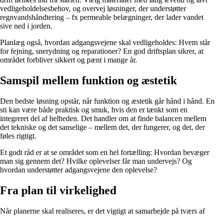
vedligeholdelsesbehov, og overvej løsninger, der understøtter
regnvandshåndtering – fx permeable belægninger, der lader vandet
sive ned i jorden.
Planlæg også, hvordan adgangsvejene skal vedligeholdes: Hvem står
for fejning, snerydning og reparationer? En god driftsplan sikrer, at
området forbliver sikkert og pænt i mange år.
Samspil mellem funktion og æstetik
Den bedste løsning opstår, når funktion og æstetik går hånd i hånd. En
sti kan være både praktisk og smuk, hvis den er tænkt som en
integreret del af helheden. Det handler om at finde balancen mellem
det tekniske og det sanselige – mellem det, der fungerer, og det, der
føles rigtigt.
Et godt råd er at se området som en hel fortælling: Hvordan bevæger
man sig gennem det? Hvilke oplevelser får man undervejs? Og
hvordan understøtter adgangsvejene den oplevelse?
Fra plan til virkelighed
Når planerne skal realiseres, er det vigtigt at samarbejde på tværs af