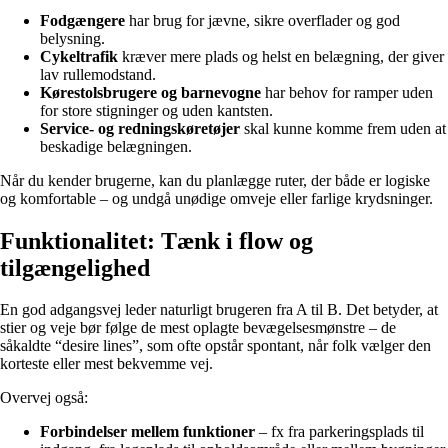
Fodgængere
har brug for jævne, sikre overflader og god
belysning.
Cykeltrafik
kræver mere plads og helst en belægning, der giver
lav rullemodstand.
Kørestolsbrugere og barnevogne
har behov for ramper uden
for store stigninger og uden kantsten.
Service- og redningskøretøjer
skal kunne komme frem uden at
beskadige belægningen.
Når du kender brugerne, kan du planlægge ruter, der både er logiske
og komfortable – og undgå unødige omveje eller farlige krydsninger.
Funktionalitet: Tænk i flow og
tilgængelighed
En god adgangsvej leder naturligt brugeren fra A til B. Det betyder, at
stier og veje bør følge de mest oplagte bevægelsesmønstre – de
såkaldte “desire lines”, som ofte opstår spontant, når folk vælger den
korteste eller mest bekvemme vej.
Overvej også:
Forbindelser mellem funktioner
– fx fra parkeringsplads til