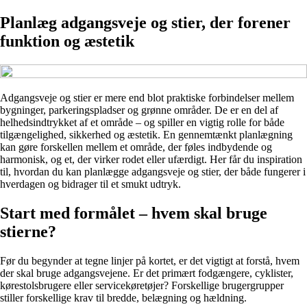
Planlæg adgangsveje og stier, der forener
funktion og æstetik
Adgangsveje og stier er mere end blot praktiske forbindelser mellem
bygninger, parkeringspladser og grønne områder. De er en del af
helhedsindtrykket af et område – og spiller en vigtig rolle for både
tilgængelighed, sikkerhed og æstetik. En gennemtænkt planlægning
kan gøre forskellen mellem et område, der føles indbydende og
harmonisk, og et, der virker rodet eller ufærdigt. Her får du inspiration
til, hvordan du kan planlægge adgangsveje og stier, der både fungerer i
hverdagen og bidrager til et smukt udtryk.
Start med formålet – hvem skal bruge
stierne?
Før du begynder at tegne linjer på kortet, er det vigtigt at forstå, hvem
der skal bruge adgangsvejene. Er det primært fodgængere, cyklister,
kørestolsbrugere eller servicekøretøjer? Forskellige brugergrupper
stiller forskellige krav til bredde, belægning og hældning.