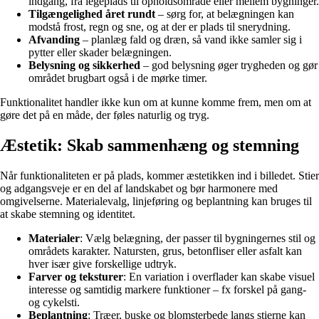
indgang, fra legeplads til opholdsområde eller mellem bygninger.
Tilgængelighed året rundt
– sørg for, at belægningen kan
modstå frost, regn og sne, og at der er plads til snerydning.
Afvanding
– planlæg fald og dræn, så vand ikke samler sig i
pytter eller skader belægningen.
Belysning og sikkerhed
– god belysning øger trygheden og gør
området brugbart også i de mørke timer.
Funktionalitet handler ikke kun om at kunne komme frem, men om at
gøre det på en måde, der føles naturlig og tryg.
Æstetik: Skab sammenhæng og stemning
Når funktionaliteten er på plads, kommer æstetikken ind i billedet. Stier
og adgangsveje er en del af landskabet og bør harmonere med
omgivelserne. Materialevalg, linjeføring og beplantning kan bruges til
at skabe stemning og identitet.
Materialer
: Vælg belægning, der passer til bygningernes stil og
områdets karakter. Natursten, grus, betonfliser eller asfalt kan
hver især give forskellige udtryk.
Farver og teksturer
: En variation i overflader kan skabe visuel
interesse og samtidig markere funktioner – fx forskel på gang-
og cykelsti.
Beplantning
: Træer, buske og blomsterbede langs stierne kan