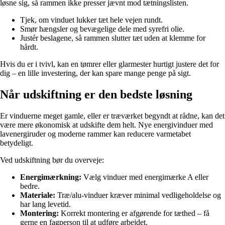
løsne sig, så rammen ikke presser jævnt mod tætningslisten.
Tjek, om vinduet lukker tæt hele vejen rundt.
Smør hængsler og bevægelige dele med syrefri olie.
Justér beslagene, så rammen slutter tæt uden at klemme for
hårdt.
Hvis du er i tvivl, kan en tømrer eller glarmester hurtigt justere det for
dig – en lille investering, der kan spare mange penge på sigt.
Når udskiftning er den bedste løsning
Er vinduerne meget gamle, eller er træværket begyndt at rådne, kan det
være mere økonomisk at udskifte dem helt. Nye energivinduer med
lavenergiruder og moderne rammer kan reducere varmetabet
betydeligt.
Ved udskiftning bør du overveje:
Energimærkning:
Vælg vinduer med energimærke A eller
bedre.
Materiale:
Træ/alu-vinduer kræver minimal vedligeholdelse og
har lang levetid.
Montering:
Korrekt montering er afgørende for tæthed – få
gerne en fagperson til at udføre arbejdet.