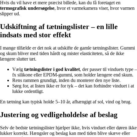
Hvis du vil have et mere præcist billede, kan du få foretaget en
termografisk undersøgelse
, hvor et varmekamera viser, hvor varmen
slipper ud.
Udskiftning af tætningslister – en lille
indsats med stor effekt
I mange tilfælde er det nok at udskifte de gamle tætningslister. Gummi
og skum bliver med tiden hårdt og mister elasticiteten, så de ikke
længere slutter tæt.
Vælg
tætningslister i god kvalitet
, der passer til vinduets type –
fx silikone eller EPDM-gummi, som holder længere end skum.
Rens rammen grundigt, inden du monterer den nye liste.
Sørg for, at listen ikke er for tyk – det kan forhindre vinduet i at
lukke ordentligt.
En tætning kan typisk holde 5–10 år, afhængigt af sol, vind og brug.
Justering og vedligeholdelse af beslag
Selv de bedste tætningslister hjælper ikke, hvis vinduet eller døren ikke
lukker korrekt. Hængsler og beslag kan med tiden blive skæve eller