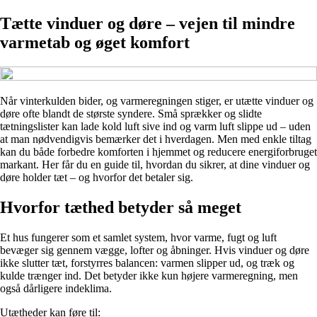
Tætte vinduer og døre – vejen til mindre
varmetab og øget komfort
Når vinterkulden bider, og varmeregningen stiger, er utætte vinduer og
døre ofte blandt de største syndere. Små sprækker og slidte
tætningslister kan lade kold luft sive ind og varm luft slippe ud – uden
at man nødvendigvis bemærker det i hverdagen. Men med enkle tiltag
kan du både forbedre komforten i hjemmet og reducere energiforbruget
markant. Her får du en guide til, hvordan du sikrer, at dine vinduer og
døre holder tæt – og hvorfor det betaler sig.
Hvorfor tæthed betyder så meget
Et hus fungerer som et samlet system, hvor varme, fugt og luft
bevæger sig gennem vægge, lofter og åbninger. Hvis vinduer og døre
ikke slutter tæt, forstyrres balancen: varmen slipper ud, og træk og
kulde trænger ind. Det betyder ikke kun højere varmeregning, men
også dårligere indeklima.
Utætheder kan føre til: