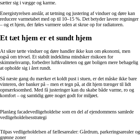
sætter sig i vægge og karme.
Energistyrelsen anslår, at tætning og justering af vinduer og døre kan
reducere varmetabet med op til 10–15 %. Det betyder lavere regninger
– og et hjem, der føles varmere uden at skrue op for radiatoren.
Et tæt hjem er et sundt hjem
At sikre tætte vinduer og døre handler ikke kun om økonomi, men
også om trivsel. Et stabilt indeklima mindsker risikoen for
skimmelsvamp, forbedrer luftkvaliteten og gør boligen mere behagelig
at opholde sig i året rundt.
Så næste gang du mærker et koldt pust i stuen, er det måske ikke bare
vinteren, der banker på – men et tegn på, at dit hjem trænger til lidt
opmærksomhed. Med få justeringer kan du skabe både varme, ro og
komfort – og samtidig gøre noget godt for miljøet.
Planlæg facadevedligeholdelse som en del af ejendommens samlede
vedligeholdelsesstrategi
Tilpas vedligeholdelsen af fællesarealer: Gårdrum, parkeringsarealer og
grønne zoner