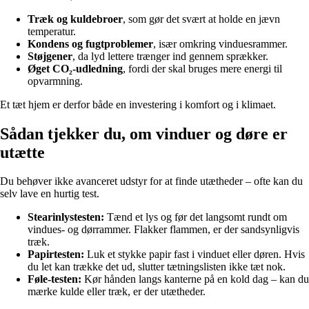
Træk og kuldebroer
, som gør det svært at holde en jævn
temperatur.
Kondens og fugtproblemer
, især omkring vinduesrammer.
Støjgener
, da lyd lettere trænger ind gennem sprækker.
Øget CO₂-udledning
, fordi der skal bruges mere energi til
opvarmning.
Et tæt hjem er derfor både en investering i komfort og i klimaet.
Sådan tjekker du, om vinduer og døre er
utætte
Du behøver ikke avanceret udstyr for at finde utætheder – ofte kan du
selv lave en hurtig test.
Stearinlystesten:
Tænd et lys og før det langsomt rundt om
vindues- og dørrammer. Flakker flammen, er der sandsynligvis
træk.
Papirtesten:
Luk et stykke papir fast i vinduet eller døren. Hvis
du let kan trække det ud, slutter tætningslisten ikke tæt nok.
Føle-testen:
Kør hånden langs kanterne på en kold dag – kan du
mærke kulde eller træk, er der utætheder.